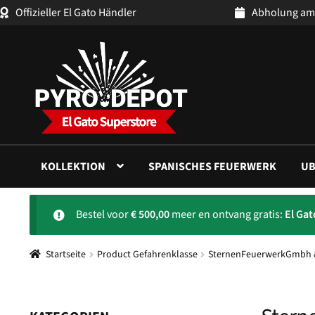
Offizieller El Gato Händler
Abholung am
Zur
Zum
Navigation
Inhalt
springen
springen
KOLLEKTION
SPANISCHES FEUERWERK
UB
Bestel voor
€
500,00
meer en ontvang gratis:
El Ga
Startseite
Product Gefahrenklasse
SternenFeuerwerkGmbh &