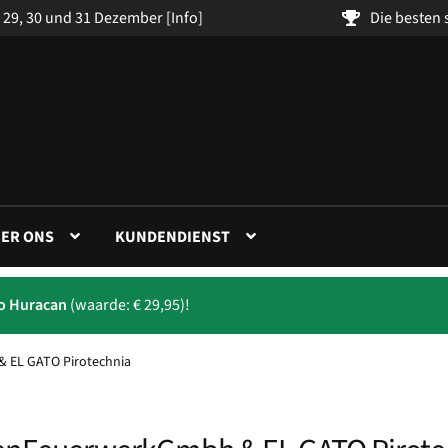
 29, 30 und 31 Dezember
[Info]
Die besten
ER ONS
KUNDENDIENST
to Huracan
(waarde: € 29,95)!
 EL GATO Pirotechnia