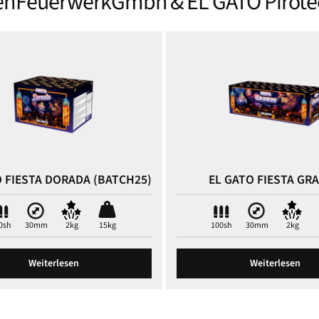
enFeuerwerkGmbh & EL GATO Pirote
O FIESTA DORADA (BATCH25)
EL GATO FIESTA GR
0sh
30mm
2kg
15kg
100sh
30mm
2kg
Weiterlesen
Weiterlesen