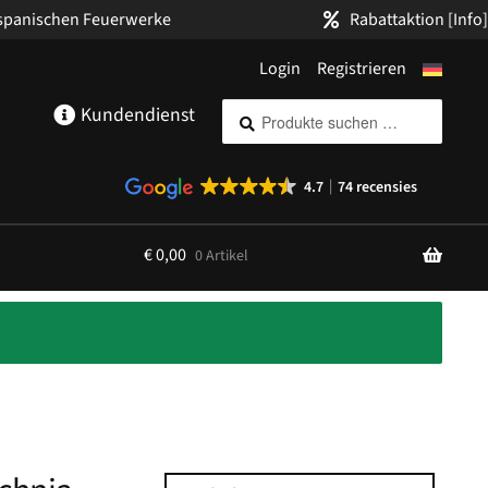
 spanischen Feuerwerke
Rabattaktion
[Info]
Login
Registrieren
Suche
Suchen
Kundendienst
nach:
4.7
74 recensies
€
0,00
0 Artikel