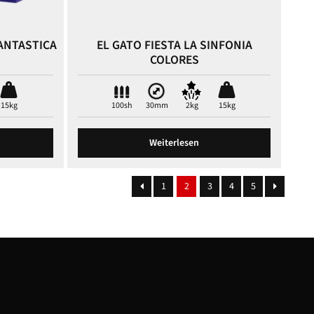
FANTASTICA
EL GATO FIESTA LA SINFONIA
COLORES
15kg
100sh
30mm
2kg
15kg
Weiterlesen
1
2
3
4
5