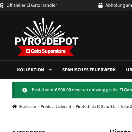
Offizieller El Gato Händler
Abholung am
Zur
Zum
Navigation
Inhalt
springen
springen
KOLLEKTION
SPANISCHES FEUERWERK
UB
Bestel voor
€
500,00
meer en ontvang gratis:
El Ga
Startseite
Product Lieferant
Pirotechnia El Gato S.L.
Seite 2