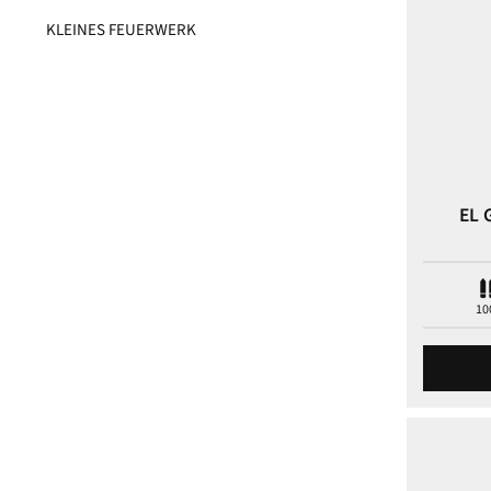
KLEINES FEUERWERK​
EL 
10