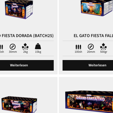
O FIESTA DORADA (BATCH25)
EL GATO FIESTA FAL
0sh
30mm
2kg
15kg
100sh
20mm
500gr
Weiterlesen
Weiterlesen