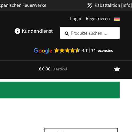
 spanischen Feuerwerke
Rabattaktion
[Info]
Login
Registrieren
Suche
Suchen
Kundendienst
nach:
4.7
74 recensies
€
0,00
0 Artikel