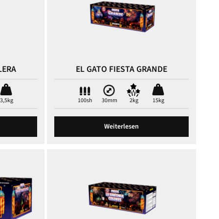
LERA
EL GATO FIESTA GRANDE
3,5kg
100sh
30mm
2kg
15kg
Weiterlesen