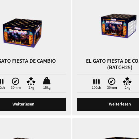
GATO FIESTA DE CAMBIO
EL GATO FIESTA DE C
(BATCH25)
0sh
30mm
2kg
15kg
100sh
30mm
2kg
Weiterlesen
Weiterlesen