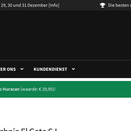
 29, 30 und 31 Dezember
[Info]
Die besten
ER ONS
KUNDENDIENST
to Huracan
(waarde: € 29,95)!