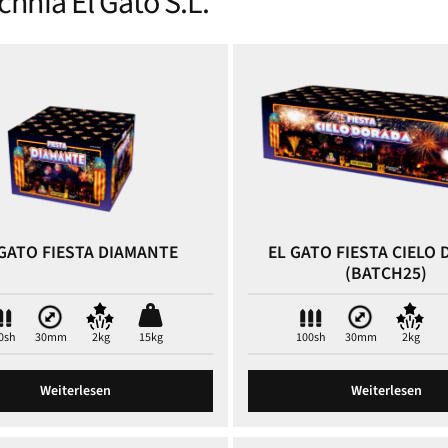
chnia El Gato S.L.
 GATO FIESTA DIAMANTE
EL GATO FIESTA CIELO
(BATCH25)
0sh
30mm
2kg
15kg
100sh
30mm
2kg
Weiterlesen
Weiterlesen