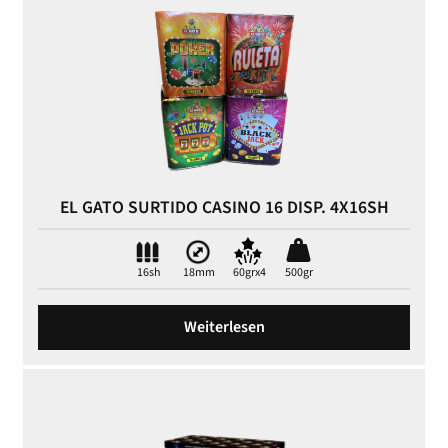
EL GATO SURTIDO CASINO 16 DISP. 4X16SH
16sh
18mm
60grx4
500gr
Weiterlesen