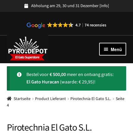
Abholung am 29, 30 und 31 Dezember
[Info]
4.7
74 recensies
Zur
Zum
Navigation
Inhalt
Menü
springen
springen
Kollektion
Unter
Bestel voor
€
500,00
meer en ontvang gratis:
auskla
Spanisches Feuerwerk
El Gato Huracan
(waarde: € 29,95)!
Uber ons
Unter
Startseite
Product Lieferant
Pirotechnia El Gato S.L.
Seite
auskla
Kundendienst
Unter
4
auskla
Pirotechnia El Gato S.L.