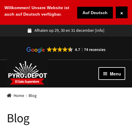
Willkommen! Unsere Website ist
×
Auf Deutsch
auch auf Deutsch verfügbar.
Afhalen op 29, 30 en 31 december
[info]
4.7
74 recensies
Ga
Ga
door
naar
Menu
naar
de
navigatie
inhoud
Winkel
Subme
Home
Blog
uitvou
Spaans vuurwerk
Blog
Over ons
Subme
uitvou
Blog