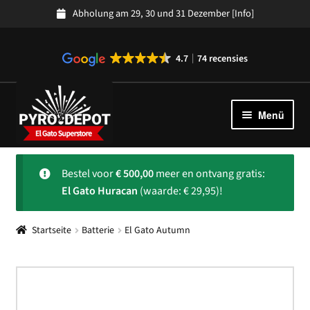
Abholung am 29, 30 und 31 Dezember
[Info]
4.7
74 recensies
Zur
Zum
Navigation
Inhalt
Menü
springen
springen
Kollektion
Unter
Bestel voor
€
500,00
meer en ontvang gratis:
auskla
Spanisches Feuerwerk
El Gato Huracan
(waarde: € 29,95)!
Uber ons
Unter
Startseite
Batterie
El Gato Autumn
auskla
Kundendienst
Unter
auskla