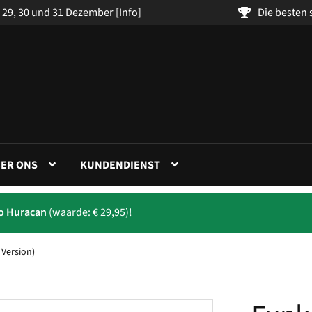
 29, 30 und 31 Dezember
[Info]
Die besten
ER ONS
KUNDENDIENST
to Huracan
(waarde: € 29,95)!
 Version)