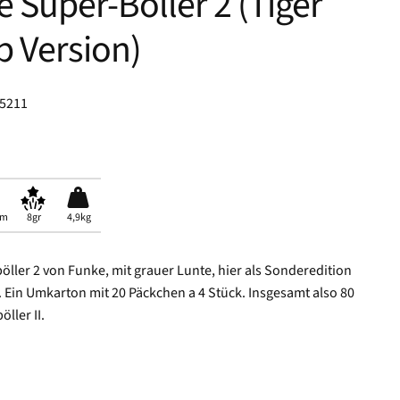
 Super-Böller 2 (Tiger
 Version)
85211
mm
8gr
4,9kg
öller 2 von Funke, mit grauer Lunte, hier als Sonderedition
 Ein Umkarton mit 20 Päckchen a 4 Stück. Insgesamt also 80
ller II.