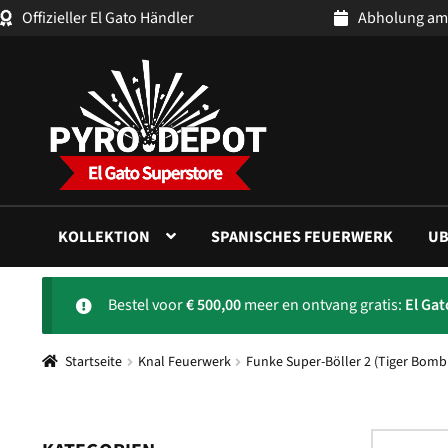
Offizieller El Gato Händler
Abholung am
Zur
Zum
Navigation
Inhalt
springen
springen
KOLLEKTION
SPANISCHES FEUERWERK
UB
Bestel voor
€
500,00
meer en ontvang gratis:
El Ga
Startseite
Knal Feuerwerk
Funke Super-Böller 2 (Tiger Bomb