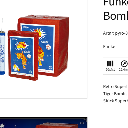
Funke
Bomb
Artnr: pyro-
Funke
20x4st
25,4
Retro Superb
Tiger Bombs.
Stück Superbö