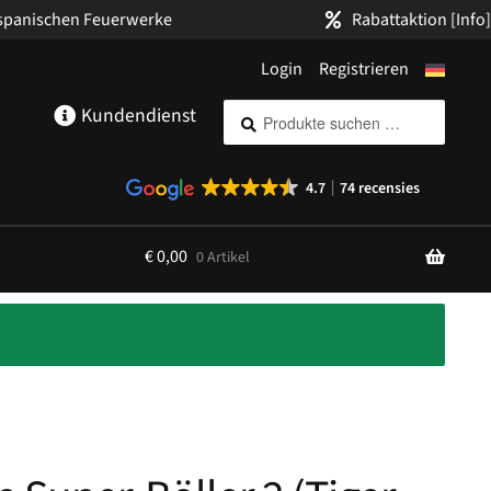
 spanischen Feuerwerke
Rabattaktion
[Info]
Login
Registrieren
Suche
Suchen
Kundendienst
nach:
4.7
74 recensies
€
0,00
0 Artikel