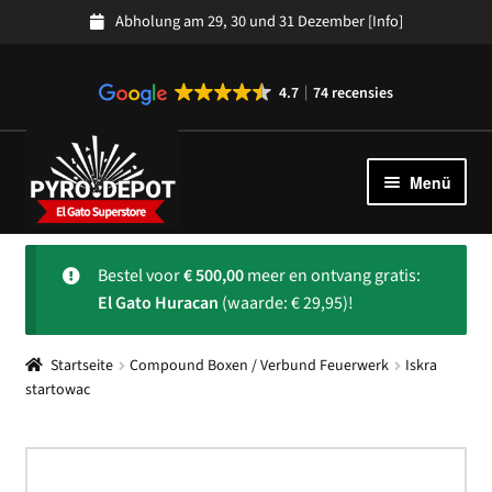
Abholung am 29, 30 und 31 Dezember
[Info]
4.7
74 recensies
Zur
Zum
Navigation
Inhalt
Menü
springen
springen
Kollektion
Unter
Bestel voor
€
500,00
meer en ontvang gratis:
auskla
Spanisches Feuerwerk
El Gato Huracan
(waarde: € 29,95)!
Uber ons
Unter
Startseite
Compound Boxen / Verbund Feuerwerk
Iskra
auskla
Kundendienst
Unter
startowac
auskla