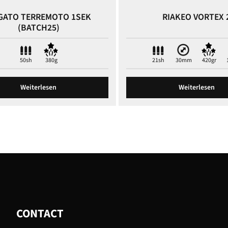
 GATO TERREMOTO 1SEK
RIAKEO VORTEX 
(BATCH25)
50sh
380g
21sh
30mm
420gr
Weiterlesen
Weiterlesen
CONTACT