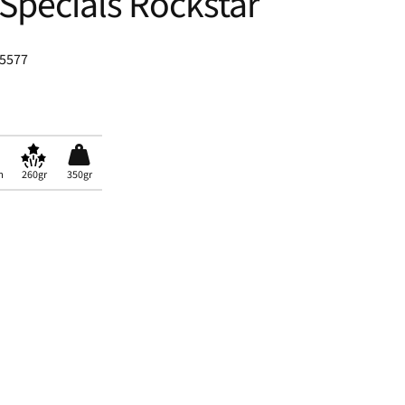
Specials Rockstar
85577
m
260gr
350gr