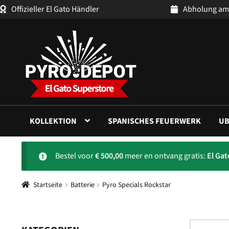
Offizieller El Gato Händler
Abholung am
Zur
Zum
Navigation
Inhalt
springen
springen
KOLLEKTION
SPANISCHES FEUERWERK
UB
Bestel voor
€
500,00
meer en ontvang gratis:
El Ga
Startseite
Batterie
Pyro Specials Rockstar