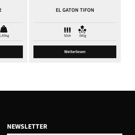
2
EL GATON TIFON
1,95kg
50sh
380g
Weiterlesen
NEWSLETTER