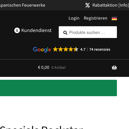
 spanischen Feuerwerke
Rabattaktion
[Info]
Login
Registrieren
Suche
Suchen
Kundendienst
nach:
4.7
74 recensies
€
0,00
0 Artikel