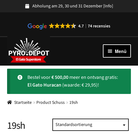
Abholung am 29, 30 und 31 Dezember
[Info]
4.7
74 recensies
Zur
Zum
Navigation
Inhalt
Menü
springen
springen
Kollektion
Unter
Bestel voor
€
500,00
meer en ontvang gratis:
auskla
Spanisches Feuerwerk
El Gato Huracan
(waarde: € 29,95)!
Uber ons
Unter
Startseite
Product Schuss
19sh
auskla
Kundendienst
Unter
auskla
19sh
Standardsortierung