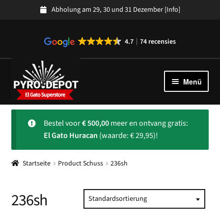
Abholung am 29, 30 und 31 Dezember
[Info]
4.7
74 recensies
Zur
Zum
Navigation
Inhalt
Menü
springen
springen
Kollektion
Unter
Bestel voor
€
500,00
meer en ontvang gratis:
auskla
Spanisches Feuerwerk
El Gato Huracan
(waarde: € 29,95)!
Uber ons
Unter
Startseite
Product Schuss
236sh
auskla
Kundendienst
Unter
auskla
236sh
Standardsortierung