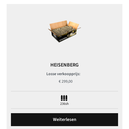
HEISENBERG
Losse verkoopprijs:
€
299,00
236sh
Weiterlesen