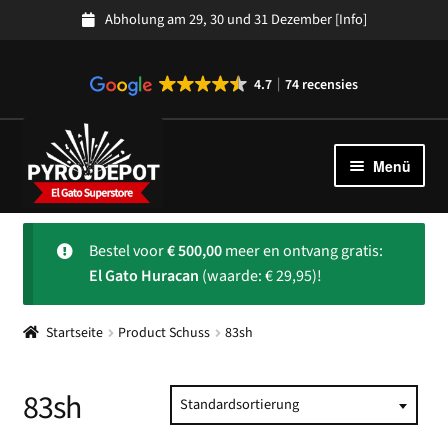
Abholung am 29, 30 und 31 Dezember
[Info]
4.7
74 recensies
Zur
Zum
Navigation
Inhalt
Menü
springen
springen
Kollektion
Unter
Bestel voor
€
500,00
meer en ontvang gratis:
auskla
Spanisches Feuerwerk
El Gato Huracan
(waarde: € 29,95)!
Uber ons
Unter
Startseite
Product Schuss
83sh
auskla
Kundendienst
Unter
auskla
83sh
Standardsortierung