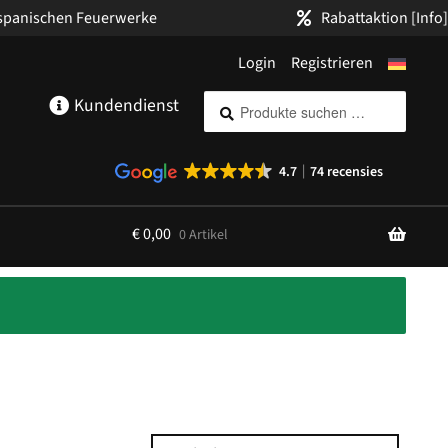
 spanischen Feuerwerke
Rabattaktion
[Info]
Login
Registrieren
Suche
Suchen
Kundendienst
nach:
4.7
74 recensies
€
0,00
0 Artikel