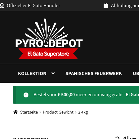
Offizieller El Gato Händler
Abholung am
Zur
Zum
Navigation
Inhalt
springen
springen
KOLLEKTION
SPANISCHES FEUERWERK
UB
Bestel voor
€
500,00
meer en ontvang gratis:
El Ga
Startseite
Product Gewicht
2,4kg