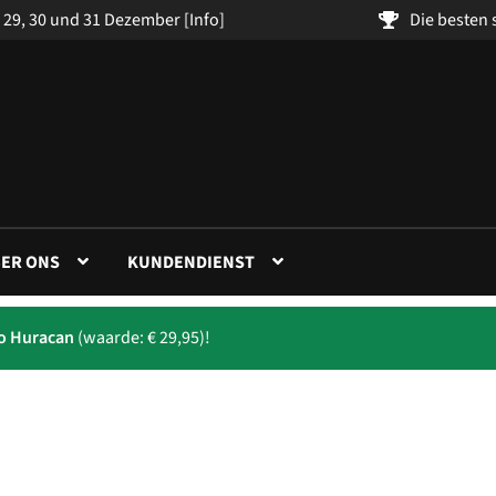
 29, 30 und 31 Dezember
[Info]
Die besten
ER ONS
KUNDENDIENST
to Huracan
(waarde: € 29,95)!