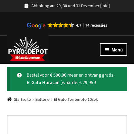
Abholung am 29, 30 und 31 Dezember
[Info]
4.7
74 recensies
Zur
Zum
Navigation
Inhalt
Menü
springen
springen
Kollektion
Unter
Bestel voor
€
500,00
meer en ontvang gratis:
auskla
Spanisches Feuerwerk
El Gato Huracan
(waarde: € 29,95)!
Uber ons
Unter
Startseite
Batterie
El Gato Terremoto 10sek
auskla
Kundendienst
Unter
auskla