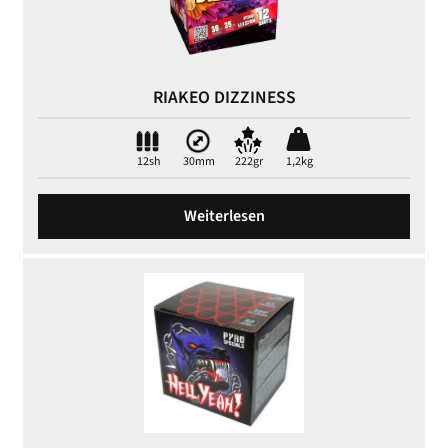
RIAKEO DIZZINESS
12sh
30mm
222gr
1,2kg
Weiterlesen