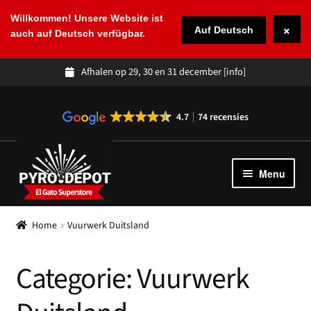
Willkommen! Unsere Website ist
×
Auf Deutsch
auch auf Deutsch verfügbar.
Afhalen op 29, 30 en 31 december
[info]
4.7
74 recensies
Ga
Ga
door
naar
Menu
naar
de
navigatie
inhoud
Winkel
Subme
Home
Vuurwerk Duitsland
uitvou
Spaans vuurwerk
Categorie:
Vuurwerk
Over ons
Subme
uitvou
Klantenservice
Subme