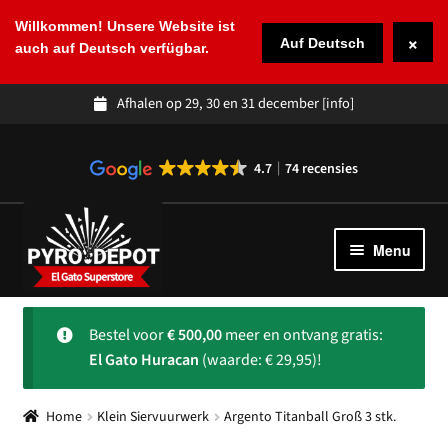
Willkommen! Unsere Website ist
×
Auf Deutsch
auch auf Deutsch verfügbar.
Afhalen op 29, 30 en 31 december
[info]
4.7
74 recensies
Ga
Ga
door
naar
Menu
naar
de
navigatie
inhoud
Winkel
Subme
Bestel voor
€
500,00
meer en ontvang gratis:
uitvou
Spaans vuurwerk
El Gato Huracan
(waarde: € 29,95)!
Over ons
Subme
Home
Klein Siervuurwerk
Argento Titanball Groß 3 stk.
uitvou
Klantenservice
Subme