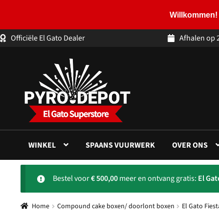
Willkommen! 
Officiële El Gato Dealer
Afhalen op 
Ga
Ga
door
naar
naar
de
navigatie
inhoud
WINKEL
SPAANS VUURWERK
OVER ONS
Bestel voor
€
500,00
meer en ontvang gratis:
El Ga
Home
Compound cake boxen/ doorlont boxen
El Gato Fies