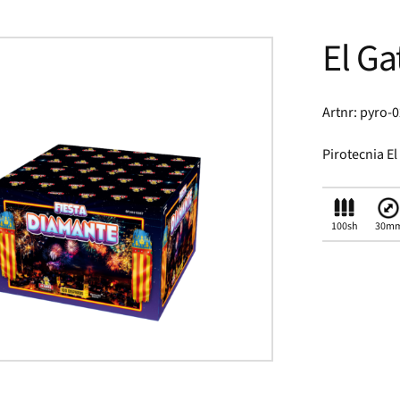
El Ga
Artnr: pyro-
Pirotecnia El
100sh
30m