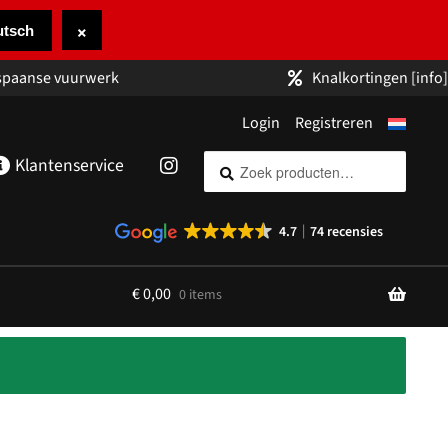
×
utsch
 spaanse vuurwerk
Knalkortingen
[info]
Login
Registreren
Zoeken
Zoeken
Klantenservice
naar:
4.7
74 recensies
€
0,00
0 items