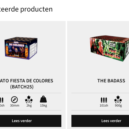
teerde producten
GATO FIESTA DE COLORES
THE BADASS
(BATCH25)
0sh
30mm
2kg
15kg
101sh
900g
Lees verder
Lees verder