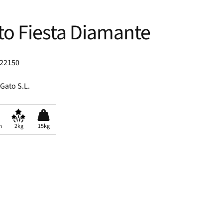
to Fiesta Diamante
022150
 Gato S.L.
m
2kg
15kg