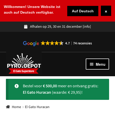
Willkommen! Unsere Website ist
×
Auf Deutsch
auch auf Deutsch verfügbar.
Afhalen op 29, 30 en 31 december
[info]
4.7
74 recensies
Ga
Ga
door
naar
Menu
naar
de
navigatie
inhoud
Winkel
Subme
Bestel voor
€
500,00
meer en ontvang gratis:
uitvou
Spaans vuurwerk
El Gato Huracan
(waarde: € 29,95)!
Over ons
Subme
Home
El Gato Huracan
uitvou
Klantenservice
Subme