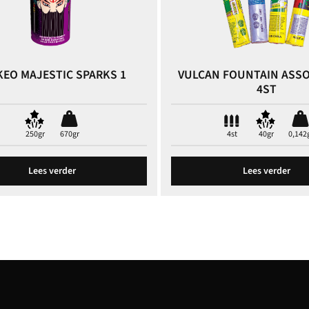
KEO MAJESTIC SPARKS 1
VULCAN FOUNTAIN ASS
4ST
250gr
670gr
4st
40gr
0,142
Lees verder
Lees verder