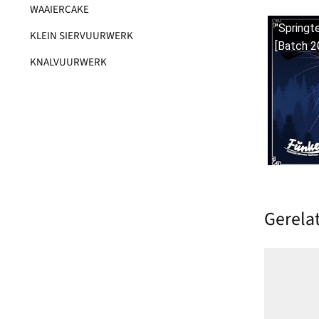
WAAIERCAKE
"Springt
KLEIN SIERVUURWERK
[Batch 2
KNALVUURWERK
45mm
Gerela