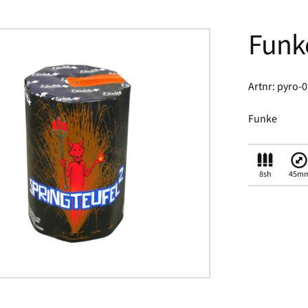
Funk
Artnr: pyro-
Funke
8sh
45m