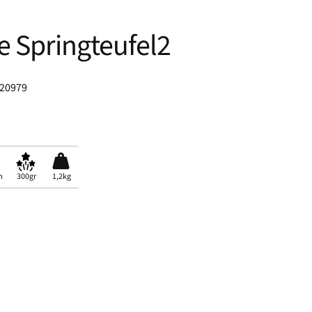
e Springteufel2
020979
m
300gr
1,2kg