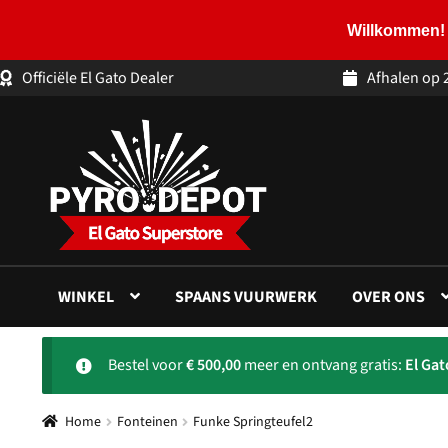
Willkommen! 
Officiële El Gato Dealer
Afhalen op 
Ga
Ga
door
naar
naar
de
navigatie
inhoud
WINKEL
SPAANS VUURWERK
OVER ONS
Bestel voor
€
500,00
meer en ontvang gratis:
El Ga
Home
Fonteinen
Funke Springteufel2