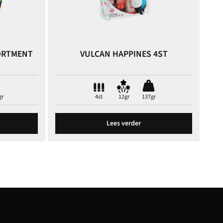
ORTMENT
VULCAN HAPPINES 4ST
gr
4st
12gr
137gr
Lees verder