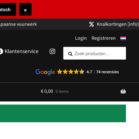
×
utsch
 spaanse vuurwerk
Knalkortingen
[info]
Login
Registreren
Zoeken
Zoeken
Klantenservice
naar:
4.7
74 recensies
€
0,00
0 items