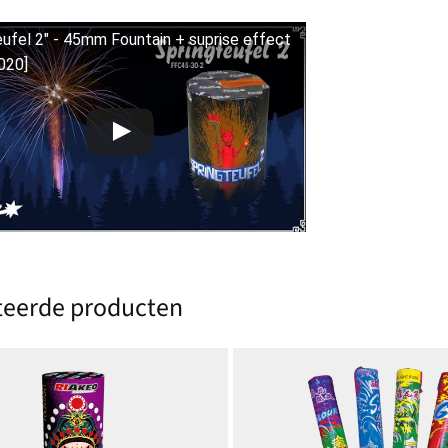
eufel 2" - 45mm Fountain + suprise effect
020]
teerde producten