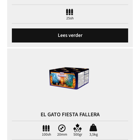
25sh
Lees verder
EL GATO FIESTA FALLERA
100sh
20mm
500gr
3,5kg