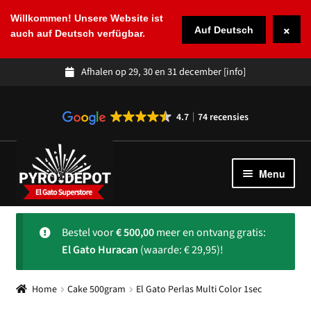
Willkommen! Unsere Website ist
×
Auf Deutsch
auch auf Deutsch verfügbar.
Afhalen op 29, 30 en 31 december
[info]
4.7
74 recensies
Ga
Ga
door
naar
Menu
naar
de
navigatie
inhoud
Winkel
Subme
Bestel voor
€
500,00
meer en ontvang gratis:
uitvou
Spaans vuurwerk
El Gato Huracan
(waarde: € 29,95)!
Over ons
Subme
Home
Cake 500gram
El Gato Perlas Multi Color 1sec
uitvou
Klantenservice
Subme