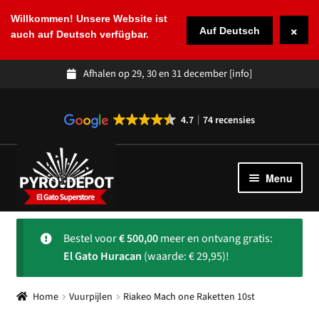
Willkommen! Unsere Website ist
×
Auf Deutsch
auch auf Deutsch verfügbar.
Afhalen op 29, 30 en 31 december
[info]
4.7
74 recensies
Ga
Ga
door
naar
Menu
naar
de
navigatie
inhoud
Winkel
Subme
Bestel voor
€
500,00
meer en ontvang gratis:
uitvou
Spaans vuurwerk
El Gato Huracan
(waarde: € 29,95)!
Over ons
Subme
Home
Vuurpijlen
Riakeo Mach one Raketten 10st
uitvou
Klantenservice
Subme