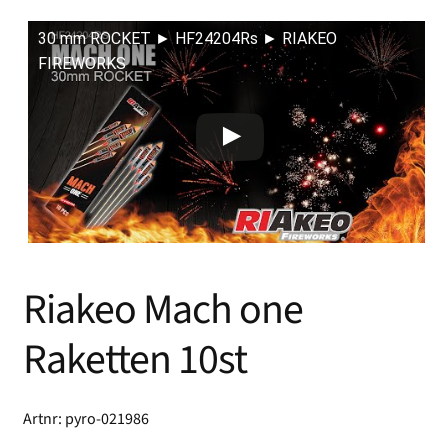
30 mm ROCKET ► HF24204Rs ► RIAKEO
FIREWORKS
Riakeo Mach one
Raketten 10st
Artnr: pyro-021986