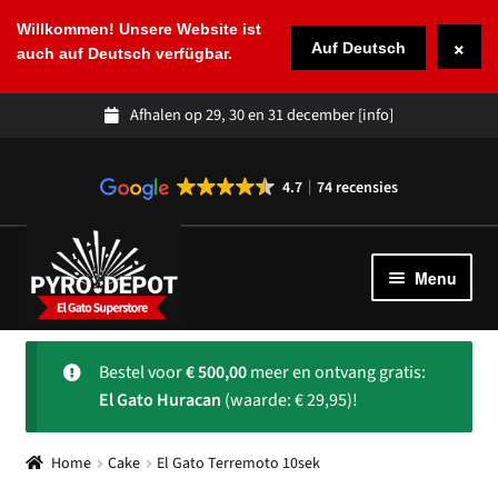
Willkommen! Unsere Website ist
×
Auf Deutsch
auch auf Deutsch verfügbar.
Afhalen op 29, 30 en 31 december
[info]
4.7
74 recensies
Ga
Ga
door
naar
Menu
naar
de
navigatie
inhoud
Winkel
Subme
Bestel voor
€
500,00
meer en ontvang gratis:
uitvou
Spaans vuurwerk
El Gato Huracan
(waarde: € 29,95)!
Over ons
Subme
Home
Cake
El Gato Terremoto 10sek
uitvou
Klantenservice
Subme